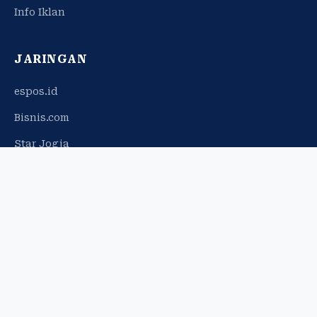
Info Iklan
JARINGAN
espos.id
Bisnis.com
Star Jogja